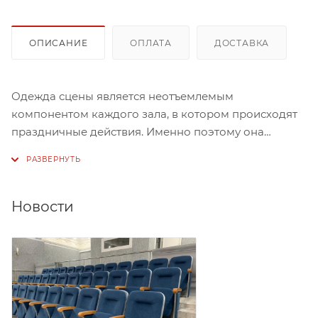
ОПИСАНИЕ
ОПЛАТА
ДОСТАВКА
Одежда сцены является неотъемлемым
компонентом каждого зала, в котором происходят
праздничные действия. Именно поэтому она
должна быть достаточно красивой, но в тоже время
не пестрить слишком яркими цветами, чтобы не
отвлекать от происходящего рядом с ней.
Новости
Данный вариант одежды сцены изготовлен из
канваса в сочетании с бархатом. Эти два материала
отлично гармонируют, а помимо этого
подобранные цвета – молочный и глубокий
изумруд, дополняют это сочетание и вместе
создают неповторимый ансамбль. Арлекин