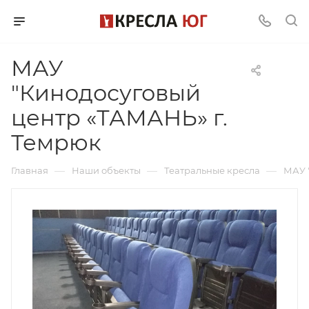
МАУ
"Кинодосуговый
центр «ТАМАНЬ» г.
Темрюк
—
—
—
Главная
Наши объекты
Театральные кресла
МАУ 