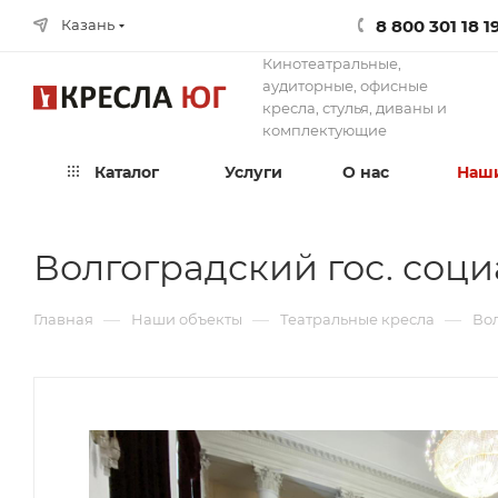
8 800 301 18 1
Казань
Кинотеатральные,
аудиторные, офисные
кресла, стулья, диваны и
комплектующие
Каталог
Услуги
О нас
Наши
Волгоградский гос. соц
—
—
—
Главная
Наши объекты
Театральные кресла
Вол