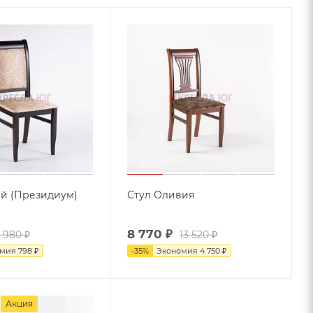
й (Президиум)
Стул Оливия
8 770
₽
 980
₽
13 520
₽
омия
798
₽
-
35
%
Экономия
4 750
₽
Акция