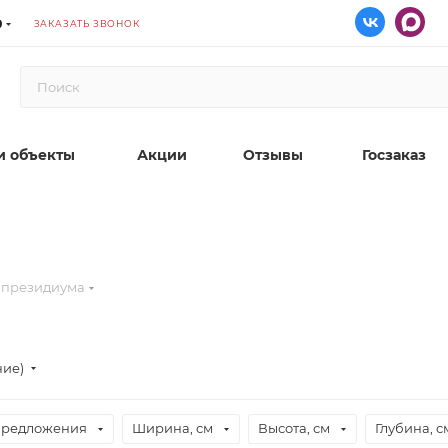
9
ЗАКАЗАТЬ ЗВОНОК
 объекты
Акции
Отзывы
Госзаказ
я президиума
ние)
предложения
Ширина, см
Высота, см
Глубина, с