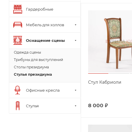
Гардеробные
Мебель для холлов
Оснащение сцены
Одежда сцены
Трибуны для выступлений
Столы президиума
Стулья президиума
Стул Кабриоли
Офисные кресла
8 000
₽
Стулья