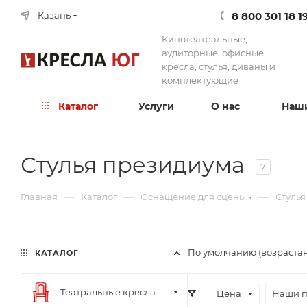
8 800 301 18 1
Казань
Кинотеатральные,
аудиторные, офисные
кресла, стулья, диваны и
комплектующие
Каталог
Услуги
О нас
Наши
Стулья президиума
7
—
—
—
Главная
Каталог
Оснащение для сцены
Стуль
По умолчанию (возраста
КАТАЛОГ
Театральные кресла
Цена
Наши 