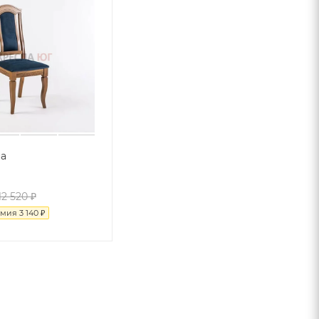
а
12 520
₽
омия
3 140
₽