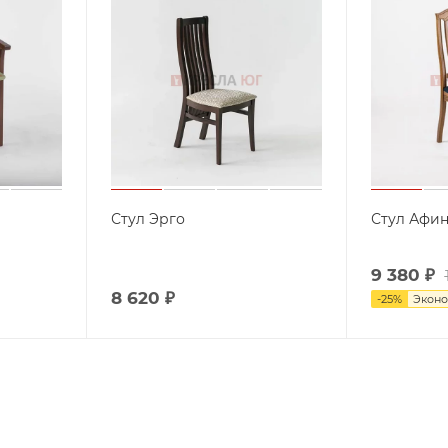
Стул Эрго
Стул Афин
9 380
₽
8 620
₽
-
25
%
Экон