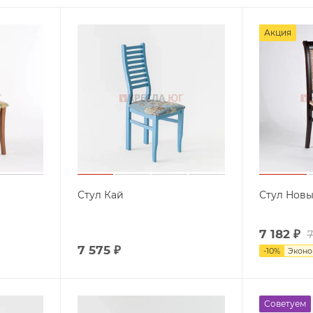
Акция
Стул Кай
Стул Новы
7 182
₽
7
7 575
₽
-
10
%
Экон
Советуем