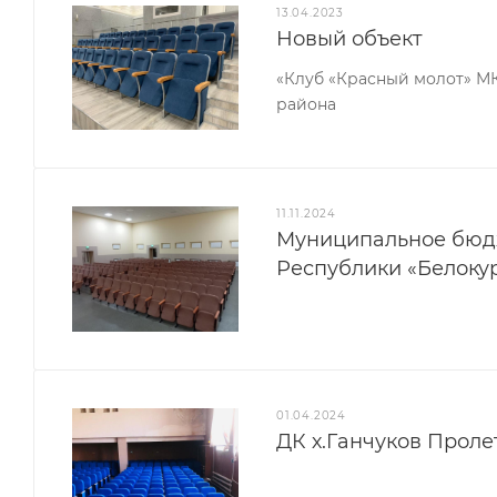
13.04.2023
Новый объект
«Клуб «Красный молот» М
района
11.11.2024
Муниципальное бюд
Республики «Белоку
01.04.2024
ДК х.Ганчуков Проле