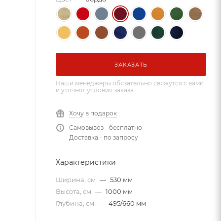
ЗАКАЗАТЬ
Наши менеджеры обязательно свяжутся с вами
и уточнят условия заказа
Хочу в подарок
Самовывоз - бесплатно
Доставка - по запросу
Характеристики
Ширина, см
—
530 мм
Высота, см
—
1000 мм
Глубина, см
—
495/660 мм