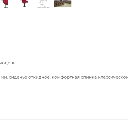
модель.
ками, сиденье откидное, комфортная спинка классическо
ной посадки.
ной.