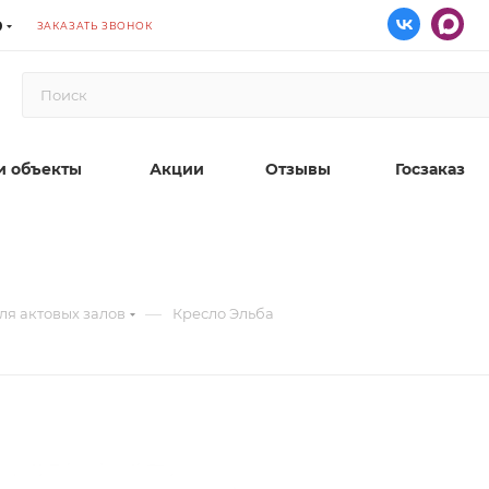
9
ЗАКАЗАТЬ ЗВОНОК
 объекты
Акции
Отзывы
Госзаказ
—
ля актовых залов
Кресло Эльба