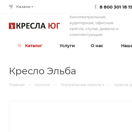
8 800 301 18 1
Казань
Кинотеатральные,
аудиторные, офисные
кресла, стулья, диваны и
комплектующие
Каталог
Услуги
О нас
Наши
Кресло Эльба
—
—
—
Главная
Каталог
Театральные кресла
Кресла д