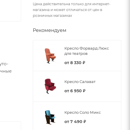
Цена действительна только для интернет-
магазина и может отличаться от цен в
розничных магазинах
Рекомендуем
Кресло Форвард Люкс
для театров
от
8 330 ₽
уто-
ичные
Кресло Салават
от
6 950 ₽
ое.
Кресло Соло Микс
от
7 490 ₽