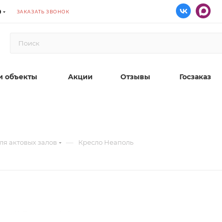
9
ЗАКАЗАТЬ ЗВОНОК
 объекты
Акции
Отзывы
Госзаказ
—
ля актовых залов
Кресло Неаполь