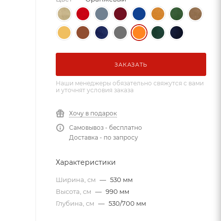
ЗАКАЗАТЬ
Наши менеджеры обязательно свяжутся с вами
и уточнят условия заказа
Хочу в подарок
Самовывоз - бесплатно
Доставка - по запросу
Характеристики
Ширина, см
—
530 мм
Высота, см
—
990 мм
Глубина, см
—
530/700 мм