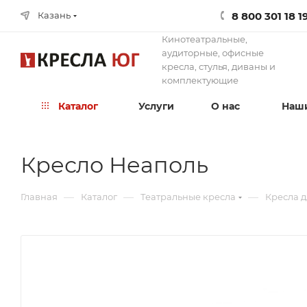
8 800 301 18 1
Казань
Кинотеатральные,
аудиторные, офисные
кресла, стулья, диваны и
комплектующие
Каталог
Услуги
О нас
Наши
Кресло Неаполь
—
—
—
Главная
Каталог
Театральные кресла
Кресла д