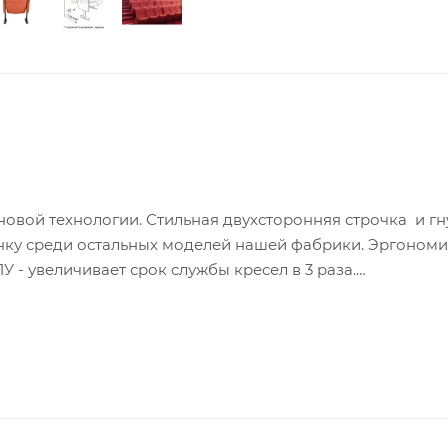
овой технологии. Стильная двухсторонняя строчка и гн
нку среди остальных моделей нашей фабрики. Эргоном
 - увеличивает срок службы кресел в 3 раза.
, в ткани, эко-коже, с подлокотниками, сиденье откидн
иной и декоративной накладкой из массива бука.