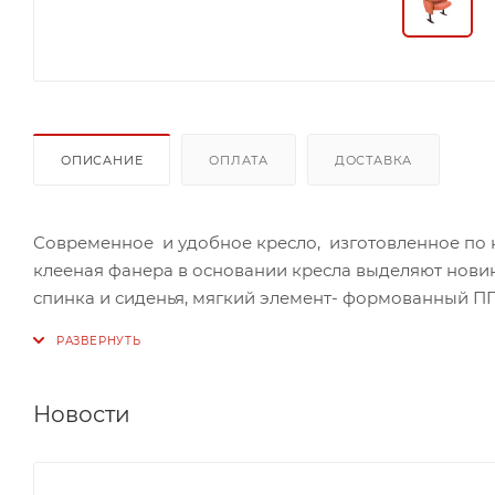
ОПИСАНИЕ
ОПЛАТА
ДОСТАВКА
Современное и удобное кресло, изготовленное по н
клееная фанера в основании кресла выделяют нови
спинка и сиденья, мягкий элемент- формованный ППУ
Кресло с креплением к полу или в мобильных секциях
Толщина подушки сиденья 110 мм, с тканевой боков
Новости