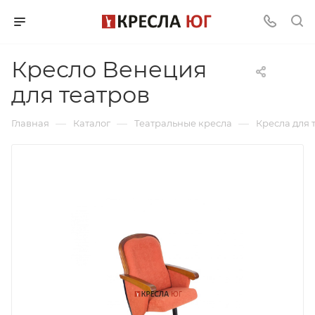
Кресло Венеция
для театров
—
—
—
Главная
Каталог
Театральные кресла
Кресла для 